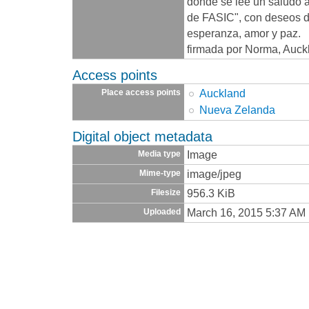
donde se lee un saludo 
de FASIC", con deseos 
esperanza, amor y paz.
firmada por Norma, Auck
Access points
Auckland
Place access points
Nueva Zelanda
Digital object metadata
Image
Media type
image/jpeg
Mime-type
956.3 KiB
Filesize
March 16, 2015 5:37 AM
Uploaded