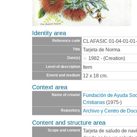
Identity area
CL AFASIC 01-04-01-01
Reference code
Tarjeta de Norma
Title
1982 - (Creation)
Date(s)
Item
Level of description
12 x 18 cm.
Extent and medium
Context area
Fundación de Ayuda Socia
Name of creator
Cristianas
(1975-)
Archivo y Centro de Do
Repository
Content and structure area
Tarjeta de saludo de nav
Scope and content