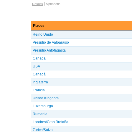
Browse options
Results
Alphabetic
Places
Reino Unido
Presidio de Valparaíso
Presidio Antofagasta
Canada
USA
Canadá
Inglaterra
Francia
United Kingdom
Luxemburgo
Rumania
Londres/Gran Bretaña
Zurich/Suiza