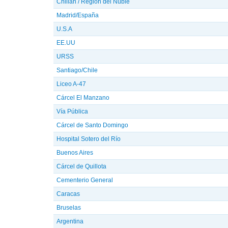
Chillán / Región del Ñúble
Madrid/España
U.S.A
EE.UU
URSS
Santiago/Chile
Liceo A-47
Cárcel El Manzano
Vía Pública
Cárcel de Santo Domingo
Hospital Sotero del Río
Buenos Aires
Cárcel de Quillota
Cementerio General
Caracas
Bruselas
Argentina