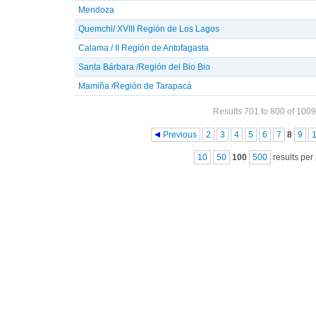
Mendoza
Quemchi/ XVIII Región de Los Lagos
Calama / II Región de Antofagasta
Santa Bárbara /Región del Bio Bio
Mamiña /Región de Tarapacá
Results 701 to 800 of 1009
Pages
Previous
2
3
4
5
6
7
8
9
10
50
100
500
results per