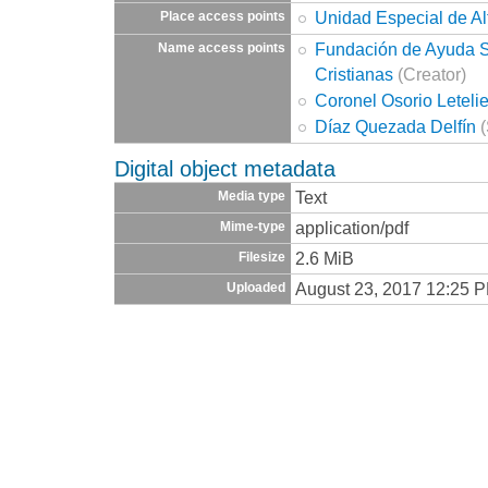
Unidad Especial de Al
Place access points
Fundación de Ayuda So
Name access points
Cristianas
(Creator)
Coronel Osorio Letel
Díaz Quezada Delfín
(
Digital object metadata
Text
Media type
application/pdf
Mime-type
2.6 MiB
Filesize
August 23, 2017 12:25 
Uploaded