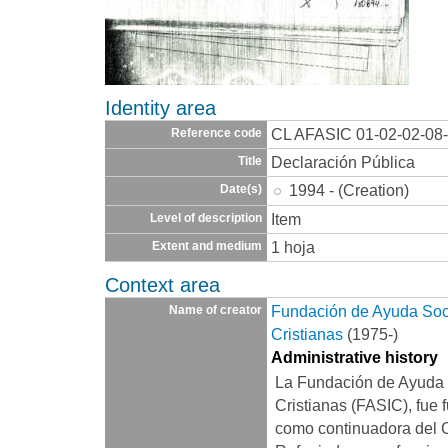
Identity area
CL AFASIC 01-02-02-08
Reference code
Declaración Pública
Title
1994 - (Creation)
Date(s)
Item
Level of description
1 hoja
Extent and medium
Context area
Fundación de Ayuda Socia
Name of creator
Cristianas
(1975-)
Administrative history
La Fundación de Ayuda S
Cristianas (FASIC), fue 
como continuadora del 