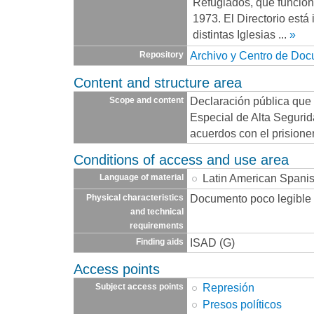
Refugiados, que funcio
1973. El Directorio está
distintas Iglesias
...
»
Archivo y Centro de Do
Repository
Content and structure area
Declaración pública que
Scope and content
Especial de Alta Seguri
acuerdos con el prision
Conditions of access and use area
Latin American Spani
Language of material
Documento poco legible
Physical characteristics
and technical
requirements
ISAD (G)
Finding aids
Access points
Represión
Subject access points
Presos políticos