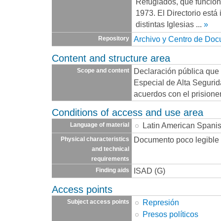
Refugiados, que funcio
1973. El Directorio está
distintas Iglesias
...
»
Archivo y Centro de Do
Repository
Content and structure area
Declaración pública que
Scope and content
Especial de Alta Seguri
acuerdos con el prisione
Conditions of access and use area
Latin American Spani
Language of material
Documento poco legible
Physical characteristics
and technical
requirements
ISAD (G)
Finding aids
Access points
Represión
Subject access points
Presos políticos