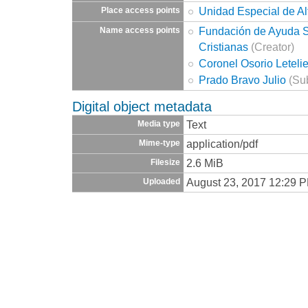
Unidad Especial de Al
Place access points
Fundación de Ayuda So
Name access points
Cristianas
(Creator)
Coronel Osorio Letel
Prado Bravo Julio
(Sub
Digital object metadata
Text
Media type
application/pdf
Mime-type
2.6 MiB
Filesize
August 23, 2017 12:29 
Uploaded