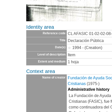
Identity area
CL AFASIC 01-02-02-08
Reference code
Declaración Pública
Title
1994 - (Creation)
Date(s)
Item
Level of description
1 hoja
Extent and medium
Context area
Fundación de Ayuda Socia
Name of creator
Cristianas
(1975-)
Administrative history
La Fundación de Ayuda S
Cristianas (FASIC), fue 
como continuadora del 