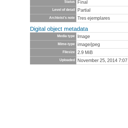
Final
Status
Partial
Level of detail
Tres ejemplares
Archivist's note
Digital object metadata
Image
Media type
image/jpeg
Mime-type
2.9 MiB
Filesize
November 25, 2014 7:0
Uploaded