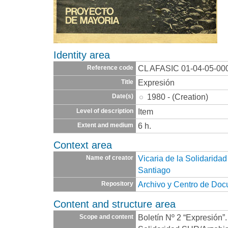
Identity area
CL AFASIC 01-04-05-00
Reference code
Expresión
Title
1980 - (Creation)
Date(s)
Item
Level of description
6 h.
Extent and medium
Context area
Vicaria de la Solidarid
Name of creator
Santiago
Archivo y Centro de Do
Repository
Content and structure area
Boletín Nº 2 “Expresión”.
Scope and content