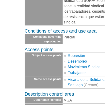
Solidaridad SUR/Arzobis
sobe la realidad sindical 
los trabajadores, cesantí
de resistencia que está
sindical.
Conditions of access and use area
Parcial
Conditions governing
reproduction
Access points
Represión
Subject access points
Desempleo
Movimiento Sindical
Trabajador
Vicaria de la Solidar
Name access points
Santiago
(Creator)
Description control area
MGA
Description identifier