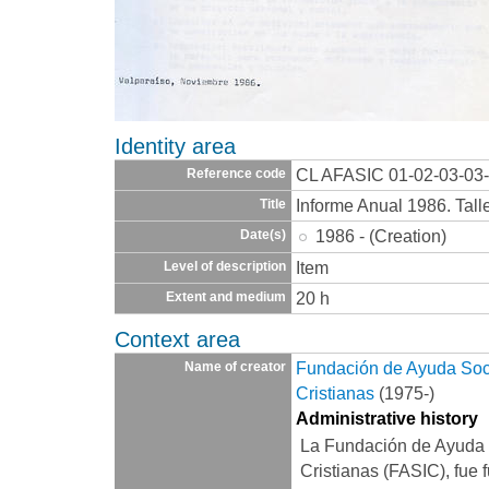
Identity area
CL AFASIC 01-02-03-03
Reference code
Informe Anual 1986. Tall
Title
1986 - (Creation)
Date(s)
Item
Level of description
20 h
Extent and medium
Context area
Fundación de Ayuda Socia
Name of creator
Cristianas
(1975-)
Administrative history
La Fundación de Ayuda S
Cristianas (FASIC), fue 