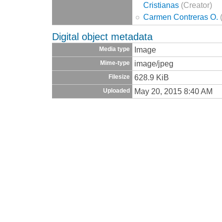
Cristianas
(Creator)
Carmen Contreras O.
Digital object metadata
Image
Media type
image/jpeg
Mime-type
628.9 KiB
Filesize
May 20, 2015 8:40 AM
Uploaded