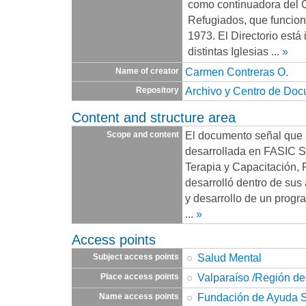
como continuadora del 
Refugiados, que funcio
1973. El Directorio está
distintas Iglesias
...
»
Carmen Contreras O.
Name of creator
Archivo y Centro de Do
Repository
Content and structure area
El documento señal que a
Scope and content
desarrollada en FASIC Sa
Terapia y Capacitación,
desarrolló dentro de sus 
y desarrollo de un progr
...
»
Access points
Salud Mental
Subject access points
Valparaíso /Región de
Place access points
Fundación de Ayuda So
Name access points