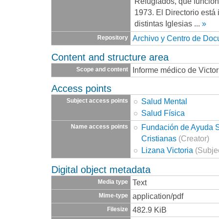
Refugiados, que funcio
1973. El Directorio está
distintas Iglesias
...
»
Archivo y Centro de Do
Repository
Content and structure area
Informe médico de Victor
Scope and content
Access points
Salud Mental
Subject access points
Salud Física
Fundación de Ayuda So
Name access points
Cristianas
(Creator)
Lizana Victoria
(Subje
Digital object metadata
Text
Media type
application/pdf
Mime-type
482.9 KiB
Filesize