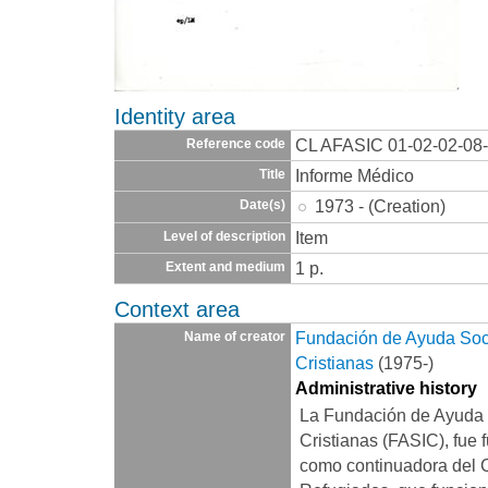
Identity area
CL AFASIC 01-02-02-08
Reference code
Informe Médico
Title
1973 - (Creation)
Date(s)
Item
Level of description
1 p.
Extent and medium
Context area
Fundación de Ayuda Socia
Name of creator
Cristianas
(1975-)
Administrative history
La Fundación de Ayuda S
Cristianas (FASIC), fue 
como continuadora del 