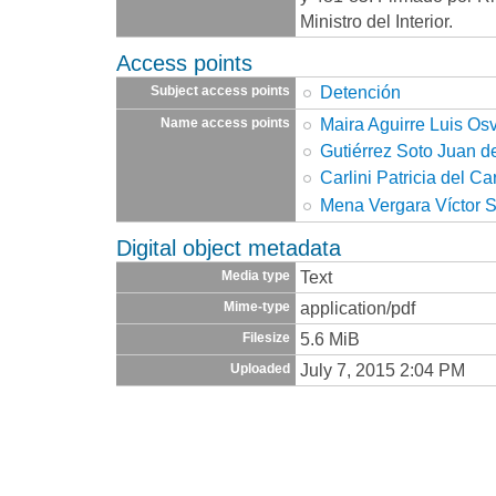
Ministro del Interior.
Access points
Detención
Subject access points
Maira Aguirre Luis Os
Name access points
Gutiérrez Soto Juan d
Carlini Patricia del C
Mena Vergara Víctor S
Digital object metadata
Text
Media type
application/pdf
Mime-type
5.6 MiB
Filesize
July 7, 2015 2:04 PM
Uploaded