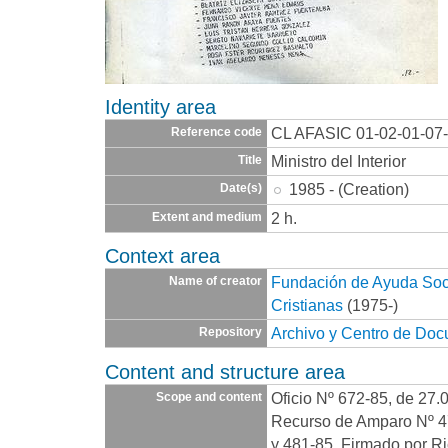
Identity area
CL AFASIC 01-02-01-07
Reference code
Ministro del Interior
Title
1985 - (Creation)
Date(s)
2 h.
Extent and medium
Context area
Fundación de Ayuda Socia
Name of creator
Cristianas
(1975-)
Archivo y Centro de Do
Repository
Content and structure area
Oficio Nº 672-85, de 27.
Scope and content
Recurso de Amparo Nº 4
y 481-85. Firmado por R