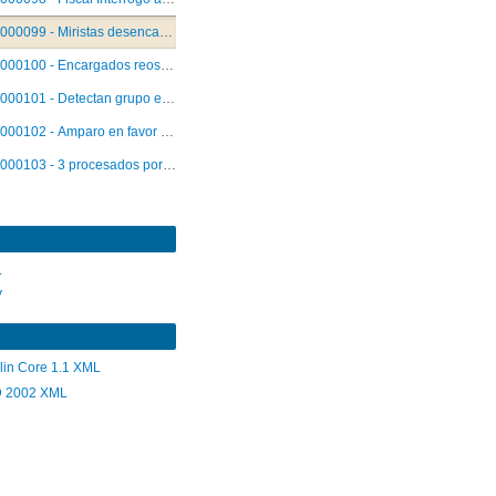
000099 - Miristas desencadenan una "vendetta" contra ex correo.
000100 - Encargados reos cinco integrantes de célula extremista.
000101 - Detectan grupo extremista: Quince personas detenidas
000102 - Amparo en favor de periodista.
000103 - 3 procesados por hallazgo de material subversivo.
L
V
lin Core 1.1 XML
 2002 XML