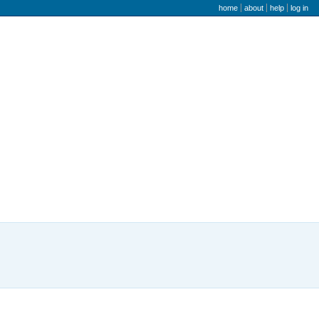
user menu
home
about
help
log in