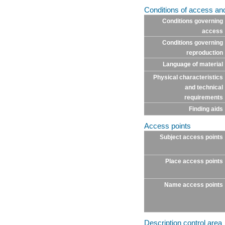
Conditions of access an
Conditions governing
access
Conditions governing
reproduction
Language of material
Physical characteristics
and technical
requirements
Finding aids
Access points
Subject access points
Place access points
Name access points
Description control area