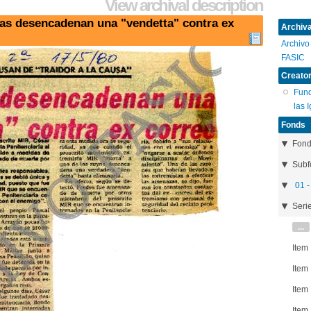
View archival description
tas desencadenan una "vendetta" contra ex
Archival
Archivo
FASIC
Creator
Fund
las 
Fonds
Fon
Subf
01 -
Seri
...
Item
Item
Item
Item