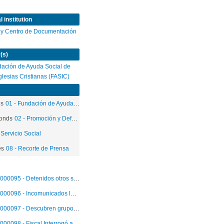
 institution
 y Centro de Documentación
(s)
ación de Ayuda Social de
Iglesias Cristianas (FASIC)
ds
01 - Fundación de Ayuda Social de las Iglesias Cristianas
onds
02 - Promoción y Defensa de los Derechos Humanos
 Servicio Social
es
08 - Recorte de Prensa
000095 - Detenidos otros siete integrantes del MIR: Operaban imprenta y una radio
000096 - Incomunicados los cuatro Miristas
000097 - Descubren grupo extremista en el interior de la Penitenciaria
000098 - Fiscal Interrogó a miembros de célula extremista