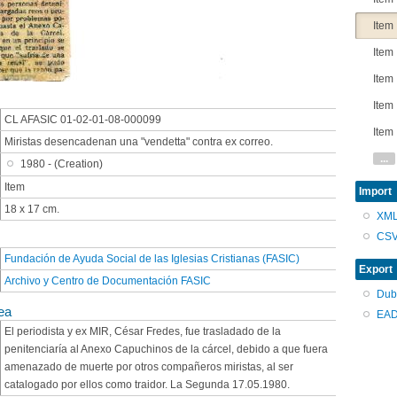
Item
Item
Item
Item
CL AFASIC 01-02-01-08-000099
Item
Miristas desencadenan una "vendetta" contra ex correo.
...
1980 - (Creation)
Item
Import
18 x 17 cm.
XM
CS
Fundación de Ayuda Social de las Iglesias Cristianas (FASIC)
Export
Archivo y Centro de Documentación FASIC
Dub
ea
EAD
El periodista y ex MIR, César Fredes, fue trasladado de la
penitenciaría al Anexo Capuchinos de la cárcel, debido a que fuera
amenazado de muerte por otros compañeros miristas, al ser
catalogado por ellos como traidor. La Segunda 17.05.1980.