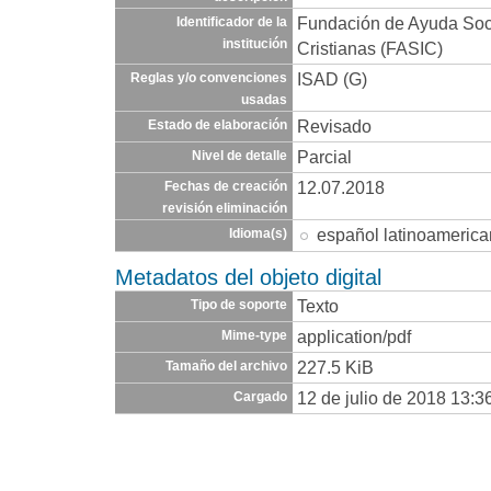
Fundación de Ayuda Socia
Identificador de la
institución
Cristianas (FASIC)
ISAD (G)
Reglas y/o convenciones
usadas
Revisado
Estado de elaboración
Parcial
Nivel de detalle
12.07.2018
Fechas de creación
revisión eliminación
español latinoameric
Idioma(s)
Metadatos del objeto digital
Texto
Tipo de soporte
application/pdf
Mime-type
227.5 KiB
Tamaño del archivo
12 de julio de 2018 13:3
Cargado