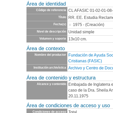
Área de identidad
CL AFASIC 01-02-01-08
Código de referencia
RR. EE. Estudia Reclam
Título
1975 - (Creación)
Fecha(s)
Unidad simple
Nivel de descripción
13x10 cm.
Volumen y soporte
Área de contexto
Fundación de Ayuda Socia
Nombre del productor
Cristianas (FASIC)
Archivo y Centro de Do
Institución archivística
Área de contenido y estructura
Embajada de Inglaterra e
Alcance y contenido
caso de la Dra. Sheila A
20.11.1975
Área de condiciones de acceso y uso
Total
Condiciones de acceso