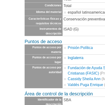
Total
Condiciones
español latinoameric
Idioma del material
Conservación preventiva
Características físicas y
requisitos técnicos
ISAD (G)
Instrumentos de
descripción
Puntos de acceso
Prisión Política
Puntos de acceso por
materia
Inglaterra
Puntos de acceso por
lugar
Fundación de Ayuda So
Puntos de acceso por
autoridad
Cristianas (FASIC)
(Pr
Cassidy Sheila Ann
(M
Valdés Puga Enrique
(
Área de control de la descripción
SBA
Identificador de la
descripción