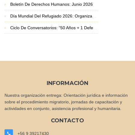
Boletín De Derechos Humanos: Junio 2026
Día Mundial Del Refugiado 2026: Organizaciones Basadas En La Fe Exigen Protección Frente A La Crisis De Desplazamiento
Ciclo De Conversatorios: “50 Años + 1 Defendiendo La Vida Y Los Derechos Humanos”
INFORMACIÓN
Nuestra organización entrega: Orientación jurídica e información
sobre el procedimiento migratorio, jornadas de capacitación y
actividades en conjunto, asistencia profesional y humanitaria.
CONTACTO
+56 9 39217430