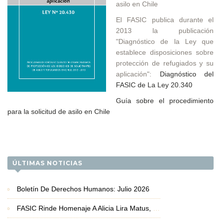
asilo en Chile
El FASIC publica durante el
2013 la publicación
"Diagnóstico de la Ley que
establece disposiciones sobre
protección de refugiados y su
aplicación":
Diagnóstico del
FASIC de La Ley 20.340
Guía sobre el procedimiento
para la solicitud de asilo en Chile
ÚLTIMAS NOTICIAS
Boletín De Derechos Humanos: Julio 2026
FASIC Rinde Homenaje A Alicia Lira Matus, Premio Nacional De Derechos Humanos 2026