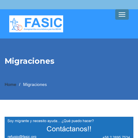
Toggle
navigati
Migraciones
Home
/
Migraciones