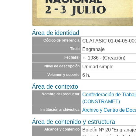
Área de identidad
CL AFASIC 01-04-05-00
Código de referencia
Engranaje
Título
1986 - (Creación)
Fecha(s)
Unidad simple
Nivel de descripción
6 h.
Volumen y soporte
Área de contexto
Confederación de Trabaj
Nombre del productor
(CONSTRAMET)
Archivo y Centro de Do
Institución archivística
Área de contenido y estructura
Boletín Nº 20 “Engranaje
Alcance y contenido