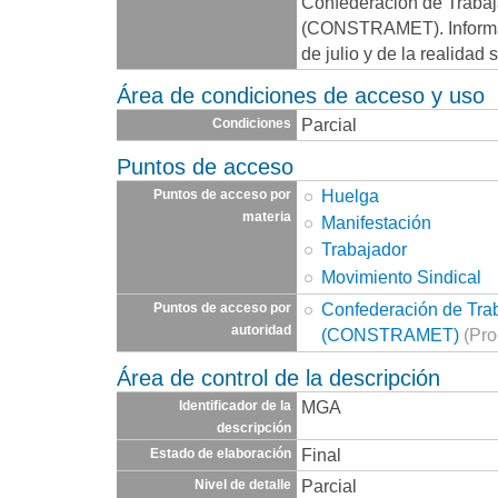
Confederación de Trabaj
(CONSTRAMET). Informa 
de julio y de la realidad s
Área de condiciones de acceso y uso
Parcial
Condiciones
Puntos de acceso
Huelga
Puntos de acceso por
materia
Manifestación
Trabajador
Movimiento Sindical
Confederación de Tra
Puntos de acceso por
autoridad
(CONSTRAMET)
(Pro
Área de control de la descripción
MGA
Identificador de la
descripción
Final
Estado de elaboración
Parcial
Nivel de detalle