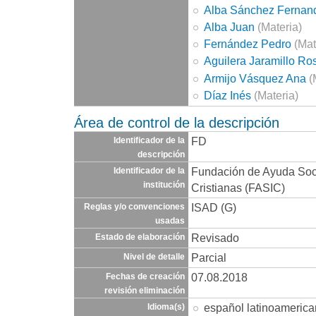
Alba Sánchez Fernan
Alba Juan
(Materia)
Fernández Pedro
(Mat
Aguilera Jaramillo Ro
Armijo Vásquez Ana
(
Díaz Inés
(Materia)
Área de control de la descripción
FD
Identificador de la
descripción
Fundación de Ayuda Socia
Identificador de la
institución
Cristianas (FASIC)
ISAD (G)
Reglas y/o convenciones
usadas
Revisado
Estado de elaboración
Parcial
Nivel de detalle
07.08.2018
Fechas de creación
revisión eliminación
español latinoameric
Idioma(s)