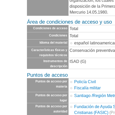
organización, los cuales
disposición de la Primera 
Mercurio 14.05.1980.
Área de condiciones de acceso y uso
Total
Condiciones de acceso
Total
Condiciones
español latinoameric
Idioma del material
Conservación preventiva
Características físicas y
requisitos técnicos
ISAD (G)
Instrumentos de
descripción
Puntos de acceso
Policía Civil
Puntos de acceso por
materia
Fiscalía militar
Santiago /Región Metr
Puntos de acceso por
lugar
Fundación de Ayuda So
Puntos de acceso por
autoridad
Cristianas (FASIC)
(Pr