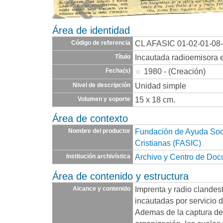
Área de identidad
CL AFASIC 01-02-01-08
Código de referencia
Incautada radioemisora 
Título
1980 - (Creación)
Fecha(s)
Unidad simple
Nivel de descripción
15 x 18 cm.
Volumen y soporte
Área de contexto
Fundación de Ayuda Socia
Nombre del productor
Cristianas (FASIC)
Archivo y Centro de Do
Institución archivística
Área de contenido y estructura
Imprenta y radio clandes
Alcance y contenido
incautadas por servicio 
Ademas de la captura de