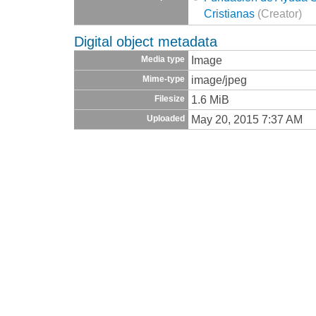
Cristianas
(Creator)
Digital object metadata
Image
Media type
image/jpeg
Mime-type
1.6 MiB
Filesize
May 20, 2015 7:37 AM
Uploaded