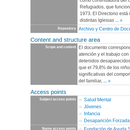
como continuadora del 
Refugiados, que funcio
1973. El Directorio está
distintas Iglesias
...
»
Archivo y Centro de Do
Repository
Content and structure area
El documento corresponde
Scope and content
atención y el trabajo con
detenidos desaparecidos
que el 79,8% de los niño
significativas del compor
del familiar,
...
»
Access points
Salud Mental
Subject access points
Jóvenes
Infancia
Desaparición Forzada
Fundación de Ayuda So
Name access points