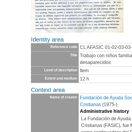
Identity area
CL AFASIC 01-02-03-03
Reference code
Trabajo con niños famili
Title
desaparecidos
Item
Level of description
12 h
Extent and medium
Context area
Fundación de Ayuda Socia
Name of creator
Cristianas
(1975-)
Administrative history
La Fundación de Ayuda S
Cristianas (FASIC), fue 