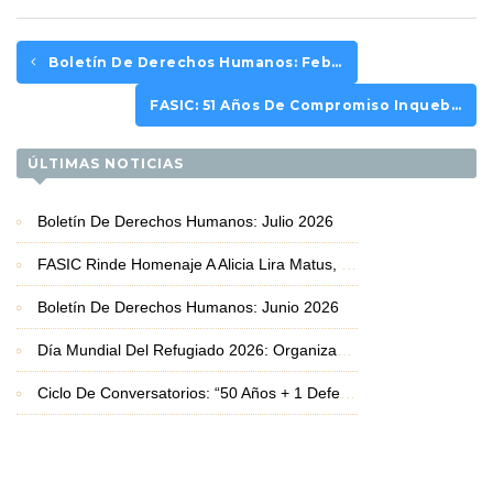
Boletín De Derechos Humanos: Febrero 2026
FASIC: 51 Años De Compromiso Inquebrantable Con La Vida Y Los Derechos Humanos
ÚLTIMAS NOTICIAS
Boletín De Derechos Humanos: Julio 2026
FASIC Rinde Homenaje A Alicia Lira Matus, Premio Nacional De Derechos Humanos 2026
Boletín De Derechos Humanos: Junio 2026
Día Mundial Del Refugiado 2026: Organizaciones Basadas En La Fe Exigen Protección Frente A La Crisis De Desplazamiento
Ciclo De Conversatorios: “50 Años + 1 Defendiendo La Vida Y Los Derechos Humanos”