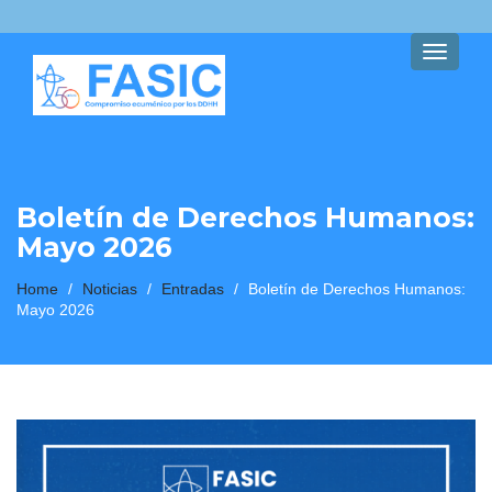
Toggle
navigati
Boletín de Derechos Humanos:
Mayo 2026
Home
/
Noticias
/
Entradas
/
Boletín de Derechos Humanos:
Mayo 2026