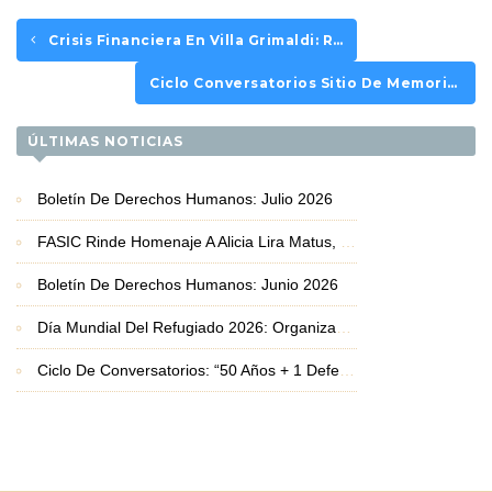
Crisis Financiera En Villa Grimaldi: Riesgo De Cese De Actividades Por Retraso En Fondos Públicos
Ciclo Conversatorios Sitio De Memoria FASIC: En Vivo Con El Defensor De DD.HH. Higinio Espergue
ÚLTIMAS NOTICIAS
Boletín De Derechos Humanos: Julio 2026
FASIC Rinde Homenaje A Alicia Lira Matus, Premio Nacional De Derechos Humanos 2026
Boletín De Derechos Humanos: Junio 2026
Día Mundial Del Refugiado 2026: Organizaciones Basadas En La Fe Exigen Protección Frente A La Crisis De Desplazamiento
Ciclo De Conversatorios: “50 Años + 1 Defendiendo La Vida Y Los Derechos Humanos”