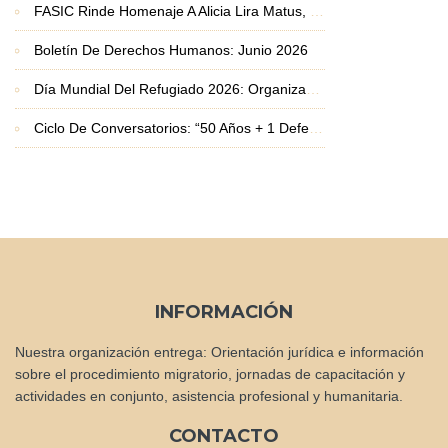
FASIC Rinde Homenaje A Alicia Lira Matus, Premio Nacional De Derechos Humanos 2026
Boletín De Derechos Humanos: Junio 2026
Día Mundial Del Refugiado 2026: Organizaciones Basadas En La Fe Exigen Protección Frente A La Crisis De Desplazamiento
Ciclo De Conversatorios: “50 Años + 1 Defendiendo La Vida Y Los Derechos Humanos”
INFORMACIÓN
Nuestra organización entrega: Orientación jurídica e información
sobre el procedimiento migratorio, jornadas de capacitación y
actividades en conjunto, asistencia profesional y humanitaria.
CONTACTO