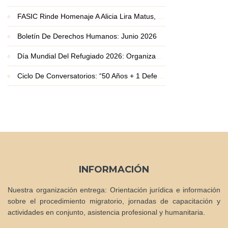
FASIC Rinde Homenaje A Alicia Lira Matus, Premio Nacional De Derechos Humanos 2026
Boletín De Derechos Humanos: Junio 2026
Día Mundial Del Refugiado 2026: Organizaciones Basadas En La Fe Exigen Protección Frente A La Crisis De Desplazamiento
Ciclo De Conversatorios: “50 Años + 1 Defendiendo La Vida Y Los Derechos Humanos”
INFORMACIÓN
Nuestra organización entrega: Orientación jurídica e información
sobre el procedimiento migratorio, jornadas de capacitación y
actividades en conjunto, asistencia profesional y humanitaria.